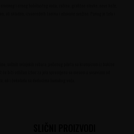
 crvenog i crnog bobičastog voća, začina, grafitne olovke, nove kože,
, ali skladno, izvanrednih tanina i očuvane svežine. Punog je tela i
tine, sočnih svinjskih rebara, pečenog pileta sa krompirom iz bakine
t će biti odličan izbor za jela spremljena sa mesom u sosevima od
u, ali i čokoladu sa dodacima šumskog voća.
SLIČNI PROIZVODI