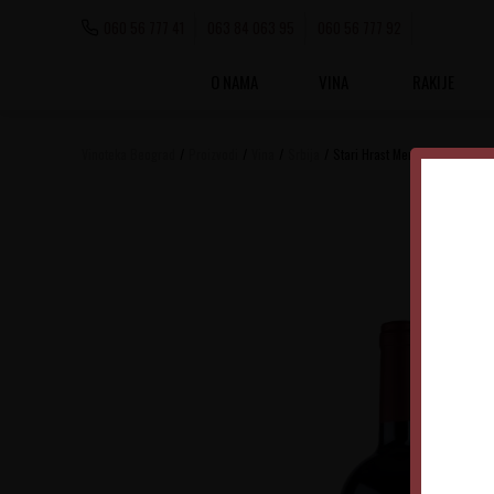
060 56 777 41
063 84 063 95
060 56 777 92
O NAMA
VINA
RAKIJE
Vinoteka Beograd
Proizvodi
Vina
Srbija
Stari Hrast Merlot Selekcija