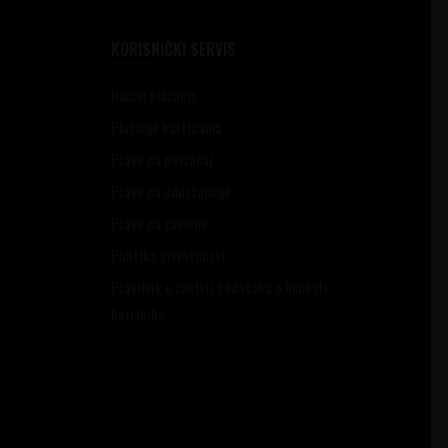
KORISNIČKI SERVIS
Načini plaćanja
Plaćanje karticama
Pravo na povraćaj
Pravo na odustajanje
Pravo na zamenu
Politika privatnosti
Pravilnik o zaštiti podataka o ličnosti
korisnika