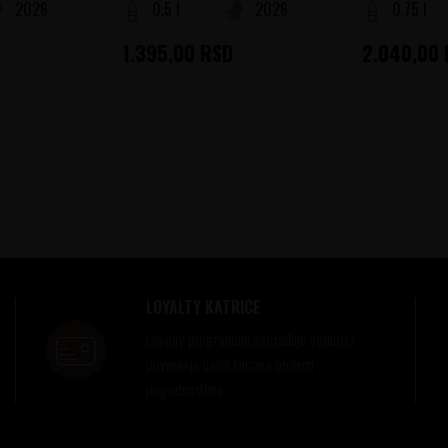
2026
0.5 l
2026
0.75 l
1.395,00
RSD
2.040,00
LOYALTY KATRICE
Loyalty programom nagrađuje vernost i
poverenje naših kupaca brojnim
pogodnostima