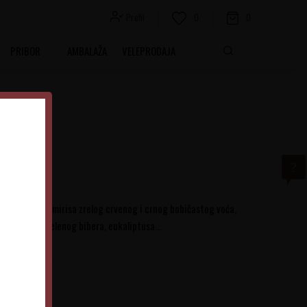
Profil
0
0
PRIBOR
AMBALAŽA
VELEPRODAJA
a
no, slojevitog mirisa zrelog crvenog i crnog bobičastog voća,
veta, cimeta, zelenog bibera, eukaliptusa…
Srbija