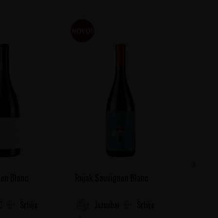
on Blanc
Rnjak Sauvignon Blanc
Chichat
Srbija
Srbija
Gora
Južnobanatski Rejon
Fr