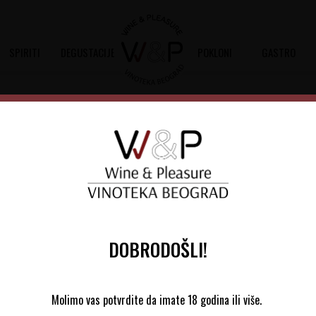
SPIRITI
DEGUSTACIJE
POKLONI
GASTRO
Stari Hrast Merlot Selekcij
Šifra artikla:
10102677 2017
Barkod:
8607000273841
Merlot Selekcija je izuzetno bogato vi
začina, grafitne olovke, nove kože, dr
DOBRODOŠLI!
Molimo vas potvrdite da imate 18 godina ili više.
Šumadijski Rejon