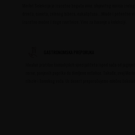
Merlot Selekcija je izuzetno bogato vino, slojevitog mirisa zrelog
drveta, cimeta, zelenog bibera, eukaliptusa….Mlado i potentno vino
izuzetno moćne i duge završnice. Vino za čuvanje u kolekciji.
GASTRONOMSKA PREPORUKA
Idealan pratilac šumadijskih specijaliteta ispod sača od jagnje
rerne, punjenih paprika do dimljene vešalice. Takođe, ovaj Merlo
ribizle i šumskog voća. Uz desert preporučujemo mlečnu čokolad