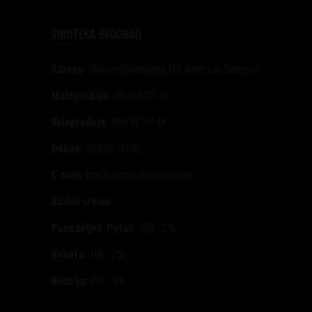
VINOTEKA BEOGRAD
Adresa:
Bulevar Oslobođenja 117, Voždovac, Beograd
Maloprodaja:
060 56 777 41
Veleprodaja:
060 56 777 49
Online:
060 56 777 92
E-mail:
info@vinotekabeograd.com
Radno vreme:
Ponedeljak-Petak:
09h - 21h
Subota:
10h - 21h
Nedelja:
10h - 17h