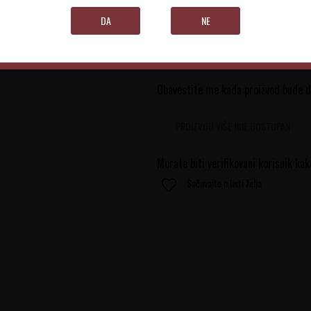
DA
NE
0.75 l
Obavestite me kada proizvod bude 
PROIZVOD VIŠE NIJE DOSTUPAN
Morate biti verifikovani korisnik kak
Sačuvajte u listi želja