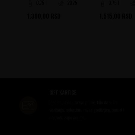
0.75 l
2025
0.75 l
1.300,00
RSD
1.515,00
RSD
GIFT KARTICE
Idealan poklon za sve prilike, bilo da su to
venčanja, rođendani, razne godišnjice, bonusi i
nagrade zaposlenima..