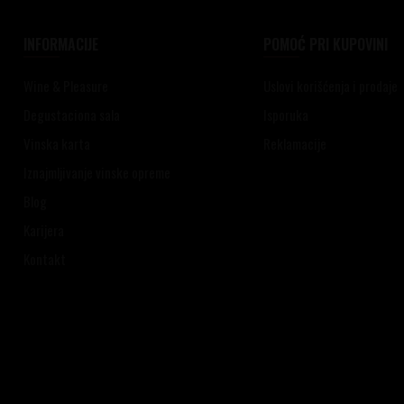
INFORMACIJE
POMOĆ PRI KUPOVINI
Wine & Pleasure
Uslovi korišćenja i prodaje
Degustaciona sala
Isporuka
Vinska karta
Reklamacije
Iznajmljivanje vinske opreme
Blog
Karijera
Kontakt