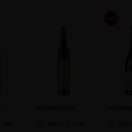
i
Kiš Bermet Beli 0,5L
Frug Sauvign
Srbija
Srbija
Fruška Gora
Fruška 