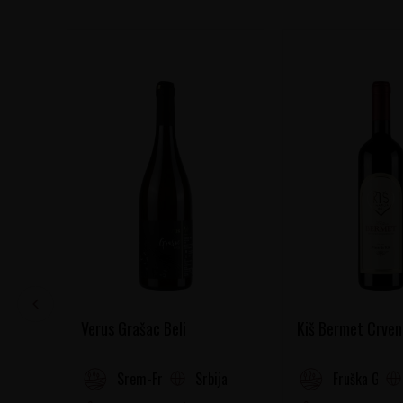
Verus Grašac Beli
Kiš Bermet Crven
Srbija
Srem-Fruška gora
Fruška Gora