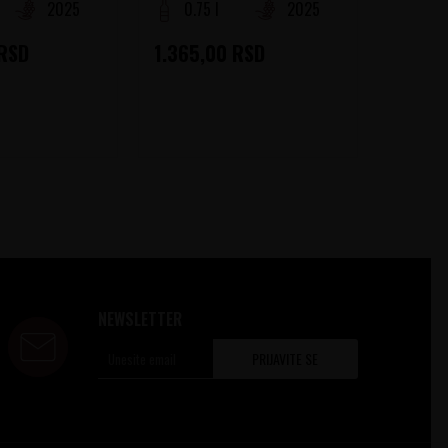
2025
0.75 l
2025
0.75
RSD
1.365,00
RSD
1.470
NEWSLETTER
PRIJAVITE SE