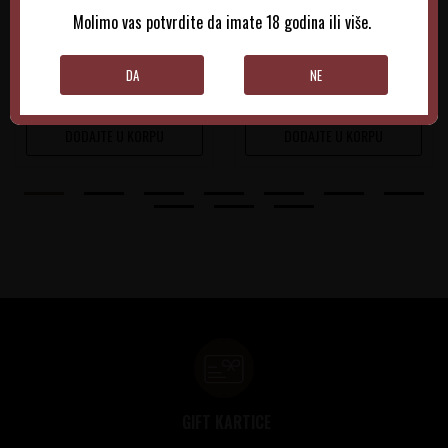
Molimo vas potvrdite da imate 18 godina ili više.
0.75 l
2025
0.75 l
2025
1.715,00
RSD
1.860,00
RSD
DA
NE
DODAJTE U KORPU
DODAJTE U KORPU
GIFT KARTICE