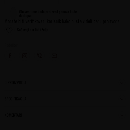
Obavesti me kada proizvod ponovo bude
dostupan
Morate biti verifikovani korisnik kako bi ste videli cenu proizvoda
Sačuvajte u listi želja
Podelite:
O PROIZVODU
SPECIFIKACIJA
KOMENTARI