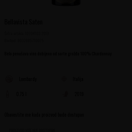
Bellavista Saten
Šifra artikla:
10704103 2019
Barkod:
8032685710075
Belo penušavo vino dobijeno od sorte grožđa 100% Chardonnay
Italija
Lombardy
0.75 l
2019
Obavestite me kada proizvod bude dostupan
PROIZVOD VIŠE NIJE DOSTUPAN