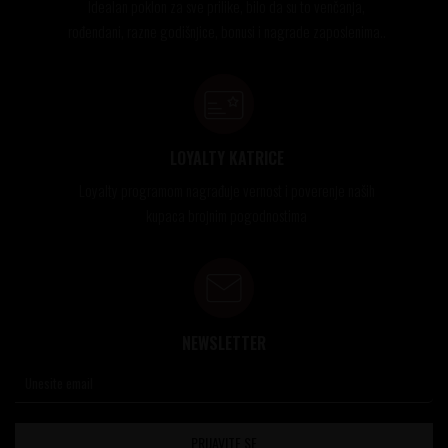
Idealan poklon za sve prilike, bilo da su to venčanja,
rođendani, razne godišnjice, bonusi i nagrade zaposlenima..
LOYALTY KATRICE
Loyalty programom nagrađuje vernost i poverenje naših
kupaca brojnim pogodnostima
NEWSLETTER
PRIJAVITE SE