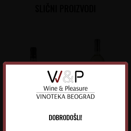
SLIČNI PROIZVODI
Saragat Vermentino
Villa Antinori Bianco
DOBRODOŠLI!
Italija
Italija
Sardinija
Tuscany