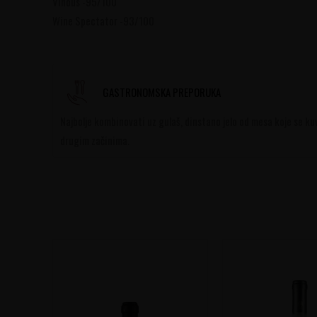
Vinous -95/100
Wine Spectator -93/100
GASTRONOMSKA PREPORUKA
Najbolje kombinovati uz gulaš, dinstano jelo od mesa koje se ku
drugim začinima.