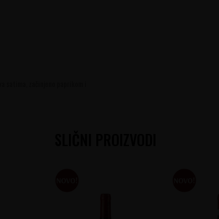
va satima, začinjeno paprikom i
SLIČNI PROIZVODI