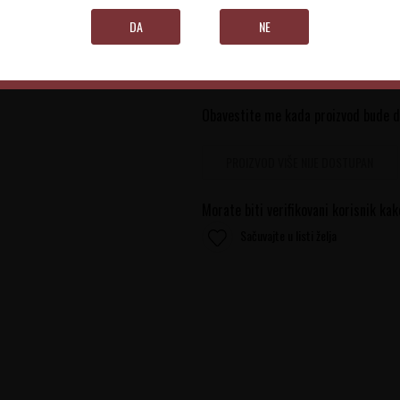
DA
NE
0.75 l
Obavestite me kada proizvod bude 
PROIZVOD VIŠE NIJE DOSTUPAN
Morate biti verifikovani korisnik kak
Sačuvajte u listi želja