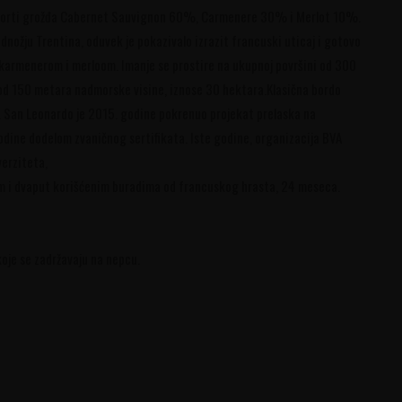
 sorti grožđa Cabernet Sauvignon 60%, Carmenere 30% i Merlot 10%.
dnožju Trentina, oduvek je pokazivalo izrazit francuski uticaj i gotovo
karmenerom i merloom. Imanje se prostire na ukupnoj površini od 300
od 150 metara nadmorske visine, iznose 30 hektara.Klasična bordo
. San Leonardo je 2015. godine pokrenuo projekat prelaska na
odine dodelom zvaničnog sertifikata. Iste godine, organizacija BVA
verziteta,
om i dvaput korišćenim buradima od francuskog hrasta, 24 meseca.
oje se zadržavaju na nepcu.