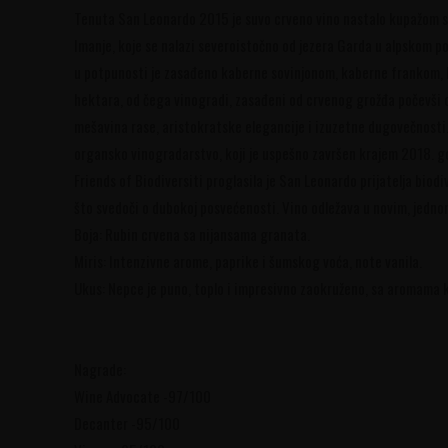
Tenuta San Leonardo 2015 je suvo crveno vino nastalo kupažom
Imanje, koje se nalazi severoistočno od jezera Garda u alpskom po
u potpunosti je zasađeno kaberne sovinjonom, kaberne frankom, 
hektara, od čega vinogradi, zasađeni od crvenog grožđa počevši 
mešavina rase, aristokratske elegancije i izuzetne dugovečnosti
organsko vinogradarstvo, koji je uspešno završen krajem 2018. g
Friends of Biodiversiti proglasila je San Leonardo prijatelja biodi
što svedoči o dubokoj posvećenosti. Vino odležava u novim, jedn
Boja: Rubin crvena sa nijansama granata.
Miris: Intenzivne arome, paprike i šumskog voća, note vanila.
Ukus: Nepce je puno, toplo i impresivno zaokruženo, sa aromama k
Nagrade:
Wine Advocate -97/100
Decanter -95/100