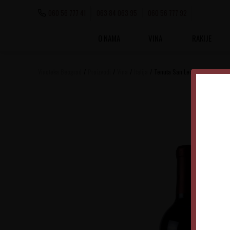
060 56 777 41
063 84 063 95
060 56 777 92
O NAMA
VINA
RAKIJE
Vinoteka Beograd
Proizvodi
Vina
Italija
Tenuta San Leonardo