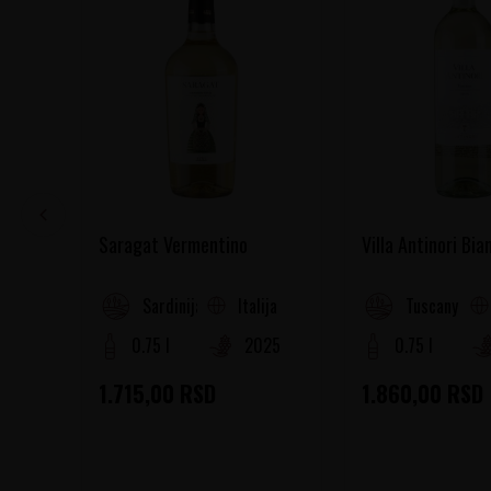
Saragat Vermentino
Villa Antinori Bia
Italija
Sardinija
Tuscany
0.75 l
2025
0.75 l
1.715,00
RSD
1.860,00
RSD