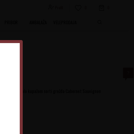
Profil
0
0
PRIBOR
AMBALAŽA
VELEPRODAJA
eno vino nastalo kupažom sorti grožđa Cabernet Sauvignon
Italija