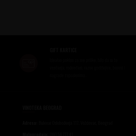
GIFT KARTICE
Idealan poklon za sve prilike, bilo da su to
venčanja, rođendani, razne godišnjice, bonusi i
nagrade zaposlenima..
VINOTEKA BEOGRAD
Adresa:
Bulevar Oslobođenja 117, Voždovac, Beograd
Maloprodaja:
060 56 777 41