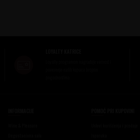
LOYALTY KATRICE
Loyalty programom nagrađuje vernost i
poverenje naših kupaca brojnim
pogodnostima
INFORMACIJE
POMOĆ PRI KUPOVINI
Wine & Pleasure
Uslovi korišćenja i prodaje
Degustaciona sala
Isporuka