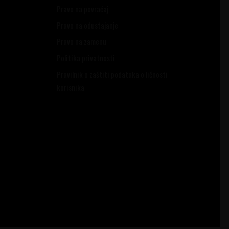
Pravo na povraćaj
Pravo na odustajanje
Pravo na zamenu
Politika privatnosti
Pravilnik o zaštiti podataka o ličnosti
korisnika