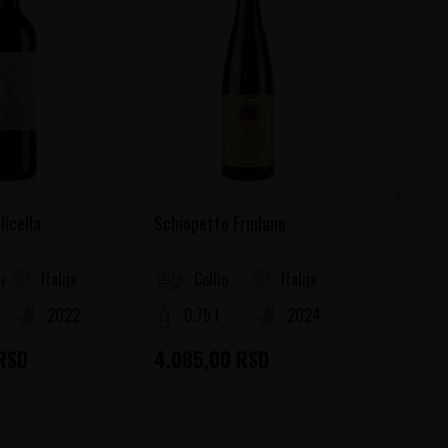
licella
Schiopetto Friulano
Marina 
Italija
Italija
ella
Collio
Ab
2022
0.75 l
2024
0.75
RSD
4.085,00
RSD
4.565