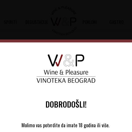
SPIRITI
DEGUSTACIJE
POKLONI
GASTRO
Tenuta San Leonardo
Šifra artikla:
10702801 2015
Barkod:
8032797771506
Tenuta San Leonardo 2015 je suvo crv
60%, Carmenere 30% i Merlot 10%
DOBRODOŠLI!
Molimo vas potvrdite da imate 18 godina ili više.
Bordeaux