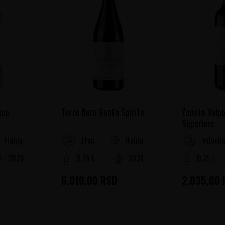
nco
Terre Nere Santo Spirito
Zenato Valpo
Superiore
Italija
Italija
Etna
Valpolic
2025
0.75 l
2021
0.75 l
6.010,00
RSD
2.035,00