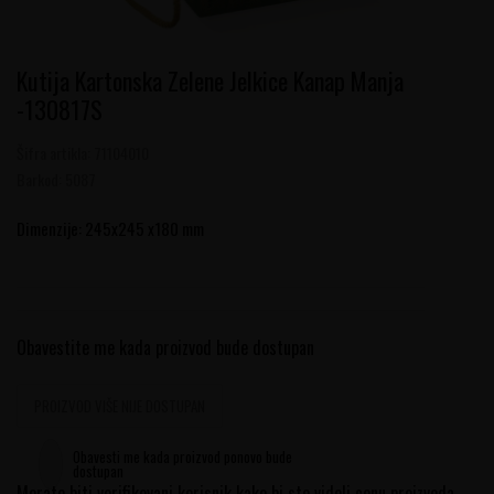
Kutija Kartonska Zelene Jelkice Kanap Manja
-130817S
Šifra artikla:
71104010
Barkod:
5087
Dimenzije: 245x245 x180 mm
Obavestite me kada proizvod bude dostupan
PROIZVOD VIŠE NIJE DOSTUPAN
Obavesti me kada proizvod ponovo bude
dostupan
Morate biti verifikovani korisnik kako bi ste videli cenu proizvoda