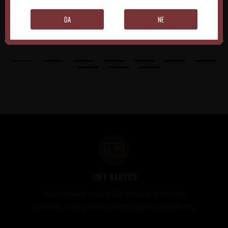
DA
NE
DODAJTE U KORPU
DODAJTE U KORPU
GIFT KARTICE
Idealan poklon za sve prilike, bilo da su to venčanja,
rođendani, razne godišnjice, bonusi i nagrade zaposlenima..