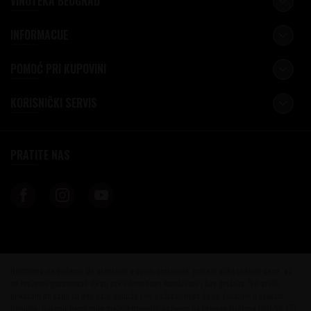
VINOTEKA BEOGRAD
INFORMACIJE
POMOĆ PRI KUPOVINI
KORISNIČKI SERVIS
PRATITE NAS
Nastojimo da budemo što precizniji u opisu proizvoda, prikazu slika i samih cena, ali
ne možemo garantovati da su sve informacije kompletne i bez grešaka. Svi artikli
prikazani na sajtu su deo naše ponude i ne podrazumeva da su dostupni u svakom
trenutku. Raspoloživost robe možete proveriti pozivom na brojeve telefona 060 56 777