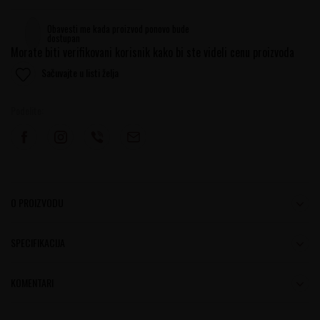
Obavesti me kada proizvod ponovo bude
dostupan
Morate biti verifikovani korisnik kako bi ste videli cenu proizvoda
Sačuvajte u listi želja
Podelite:
O PROIZVODU
SPECIFIKACIJA
KOMENTARI