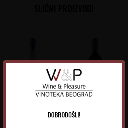
SLIČNI PROIZVODI
Nozeco Spritz
La Baume Saint Paul
DOBRODOŠLI!
Cabernet-Syrah
Francuska
Francuska
Languedoc-Roussillon
Languedoc-Roussillon