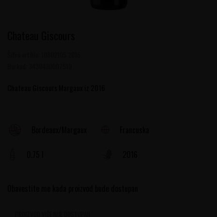
Chateau Giscours
Šifra artikla:
10802105 2016
Barkod:
3430430007510
Chateau Giscours Margaux iz 2016
Francuska
Bordeaux/Margaux
0.75 l
2016
Obavestite me kada proizvod bude dostupan
PROIZVOD VIŠE NIJE DOSTUPAN