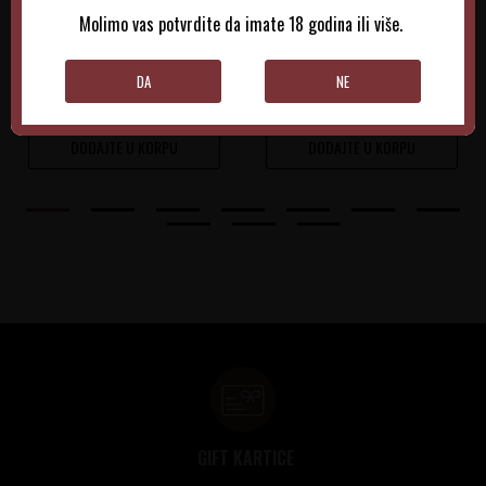
Molimo vas potvrdite da imate 18 godina ili više.
0.75 l
Non-Vintage
0.75 l
Non-Vintage
970,00
RSD
1.025,00
RSD
DA
NE
DODAJTE U KORPU
DODAJTE U KORPU
GIFT KARTICE