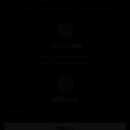
Idealan poklon za sve prilike, bilo da su to venčanja,
rođendani, razne godišnjice, bonusi i nagrade zaposlenima..
LOYALTY KATRICE
Loyalty programom nagrađuje vernost i poverenje naših
kupaca brojnim pogodnostima
NEWSLETTER
PRIJAVITE SE