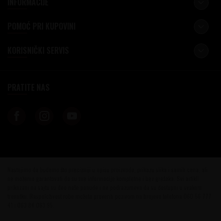
INFORMACIJE
POMOĆ PRI KUPOVINI
KORISNIČKI SERVIS
PRATITE NAS
Nastojimo da budemo što precizniji u opisu proizvoda, prikazu slika i samih cena, ali
ne možemo garantovati da su sve informacije kompletne i bez grešaka. Svi artikli
prikazani na sajtu su deo naše ponude i ne podrazumeva da su dostupni u svakom
trenutku. Raspoloživost robe možete proveriti pozivom na brojeve telefona 060 56 777
41 i 063 84 063 95.
©2026
www.vinotekabeograd.com
, Izrada
NB SOFT
. Sva prava zadržana.