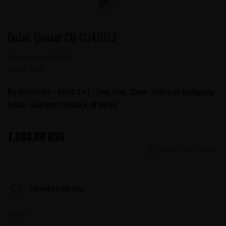
Bušač Quasar CB-CU410T2
Šifra artikla:
66220015
Barkod:
5316
Karakteristike: - Bušač 3 u 1 - 7mm, 9mm, 12mm - Sečiva od nerđajućeg
čelika - Cela konstrukcija je od metala
7.080,00
RSD
Obavesti me o sniženju
Sačuvajte u listi želja
Podelite: