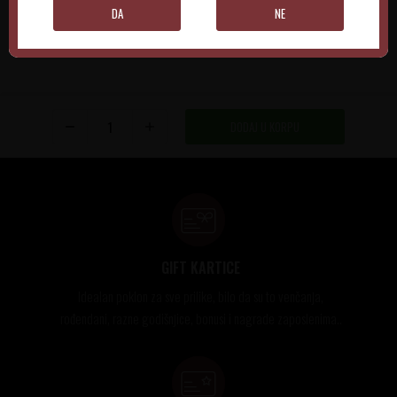
DA
NE
DODAJ U KORPU
GIFT KARTICE
Idealan poklon za sve prilike, bilo da su to venčanja,
rođendani, razne godišnjice, bonusi i nagrade zaposlenima..