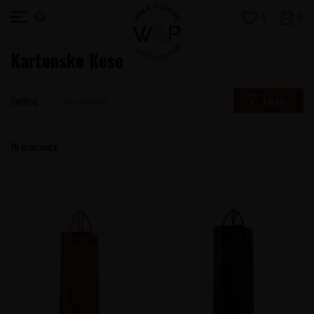
0
0
Kartonske Kese
Filteri
Sortiraj
16
proizvoda