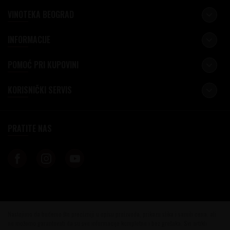
VINOTEKA BEOGRAD
INFORMACIJE
POMOĆ PRI KUPOVINI
KORISNIČKI SERVIS
PRATITE NAS
Nastojimo da budemo što precizniji u opisu proizvoda, prikazu slika i samih cena, ali
ne možemo garantovati da su sve informacije kompletne i bez grešaka. Svi artikli