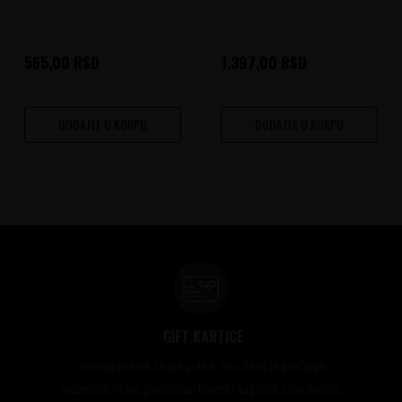
565,00
RSD
1.397,00
RSD
DODAJTE U KORPU
DODAJTE U KORPU
GIFT KARTICE
Idealan poklon za sve prilike, bilo da su to venčanja,
rođendani, razne godišnjice, bonusi i nagrade zaposlenima..