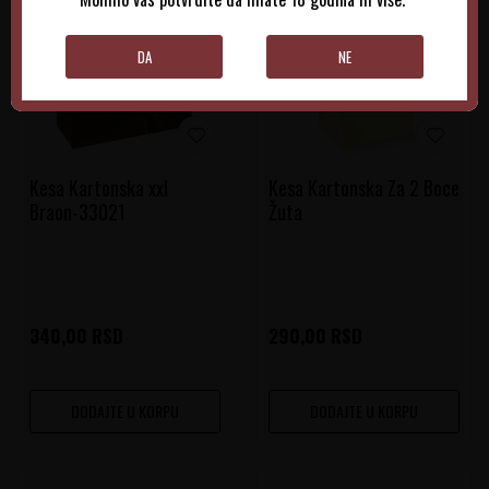
DA
NE
Kesa Kartonska xxl
Kesa Kartonska Za 2 Boce
Braon-33021
Žuta
340,00
RSD
290,00
RSD
DODAJTE U KORPU
DODAJTE U KORPU