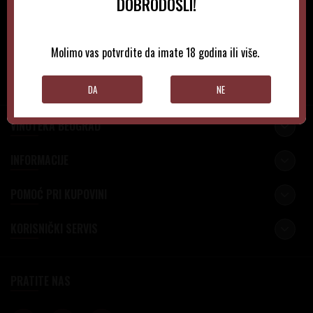
NEWSLETTER
DOBRODOŠLI!
Molimo vas potvrdite da imate 18 godina ili više.
PRIJAVITE SE
DA
NE
VINOTEKA BEOGRAD
INFORMACIJE
POMOĆ PRI KUPOVINI
KORISNIČKI SERVIS
PRATITE NAS