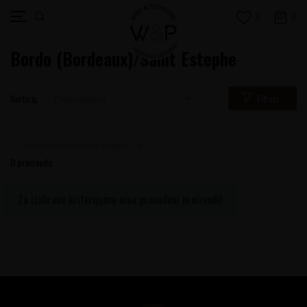
0
0
Bordo (Bordeaux)/Saint Estephe
Filteri
Sortiraj
bordo-bordeaux-saint-estephe
0
proizvoda
Za izabrane kriterijume nisu pronađeni proizvodi!