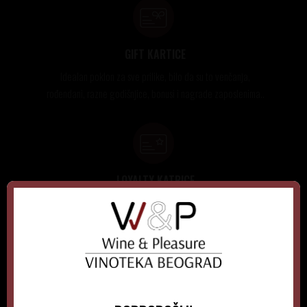
GIFT KARTICE
Idealan poklon za sve prilike, bilo da su to venčanja,
rođendani, razne godišnjice, bonusi i nagrade zaposlenima..
LOYALTY KATRICE
Loyalty programom nagrađuje vernost i poverenje naših
kupaca brojnim pogodnostima