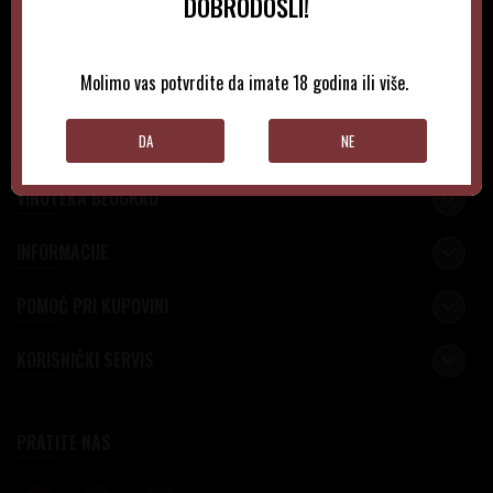
NEWSLETTER
DOBRODOŠLI!
Molimo vas potvrdite da imate 18 godina ili više.
PRIJAVITE SE
DA
NE
VINOTEKA BEOGRAD
INFORMACIJE
POMOĆ PRI KUPOVINI
KORISNIČKI SERVIS
PRATITE NAS