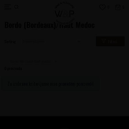
0
0
Bordo (Bordeaux)/Haut Medoc
Filteri
Sortiraj
bordo-bordeaux-haut-medoc
0
proizvoda
Za izabrane kriterijume nisu pronađeni proizvodi!