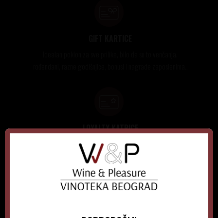
GIFT KARTICE
Idealan poklon za sve prilike, bilo da su to venčanja,
rođendani, razne godišnjice, bonusi i nagrade zaposlenima..
LOYALTY KATRICE
Loyalty programom nagrađuje vernost i poverenje naših
kupaca brojnim pogodnostima