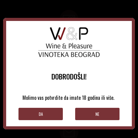
GIFT KARTICE
Idealan poklon za sve prilike, bilo da su to venčanja,
rođendani, razne godišnjice, bonusi i nagrade zaposlenima..
DOBRODOŠLI!
LOYALTY KATRICE
Molimo vas potvrdite da imate 18 godina ili više.
Loyalty programom nagrađuje vernost i poverenje naših
kupaca brojnim pogodnostima
DA
NE