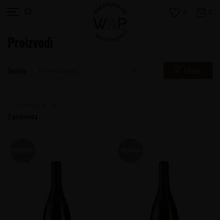
0
0
Proizvodi
Filteri
Sortiraj
maso-corno
2
proizvoda