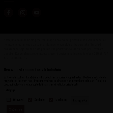
Nastojimo da budemo što precizniji u opisu proizvoda, prikazu slika i samih cena, ali
ne možemo garantovati da su sve informacije kompletne i bez grešaka. Svi artikli
prikazani na sajtu su deo naše ponude i ne podrazumeva da su dostupni u svakom
trenutku. Raspoloživost robe možete proveriti pozivom na brojeve telefona 060 56 777
41 i 063 84 063 95.
©2026
www.vinotekabeograd.com
, Izrada
NB SOFT
. Sva prava zadržana.
Ova web-stranica koristi kolačiće
Sajt koristi cookies (kolačiće) u cilju poboljšanja korisničkog iskustva. Ukoliko nastavite da
pregledate i koristite našu Internet prodavnicu slažete se sa upotrebom kolačića. Detalje o
upotrebi kolačića možete pogledati na stranici Politika privatnosti.
Detaljnije
Obavezni
Statistika
Marketing
Saznaj više
Slažem se