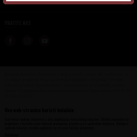
KORISNIČKI SERVIS
PRATITE NAS
Nastojimo da budemo što precizniji u opisu proizvoda, prikazu slika i samih cena, ali
ne možemo garantovati da su sve informacije kompletne i bez grešaka. Svi artikli
prikazani na sajtu su deo naše ponude i ne podrazumeva da su dostupni u svakom
trenutku. Raspoloživost robe možete proveriti pozivom na brojeve telefona 060 56 777
41 i 063 84 063 95.
©2026
www.vinotekabeograd.com
, Izrada
NB SOFT
. Sva prava zadržana.
Ova web-stranica koristi kolačiće
Sajt koristi cookies (kolačiće) u cilju poboljšanja korisničkog iskustva. Ukoliko nastavite da
pregledate i koristite našu Internet prodavnicu slažete se sa upotrebom kolačića. Detalje o
upotrebi kolačića možete pogledati na stranici Politika privatnosti.
Detaljnije