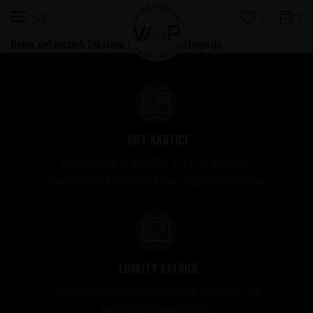
0
0
Nema definisanih tekstova za izabranu kategoriju
GIFT KARTICE
Idealan poklon za sve prilike, bilo da su to venčanja,
rođendani, razne godišnjice, bonusi i nagrade zaposlenima..
LOYALTY KATRICE
Loyalty programom nagrađuje vernost i poverenje naših
kupaca brojnim pogodnostima